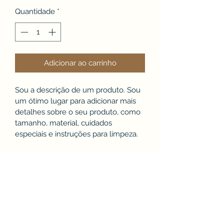
Quantidade
*
Adicionar ao carrinho
Sou a descrição de um produto. Sou 
um ótimo lugar para adicionar mais 
detalhes sobre o seu produto, como 
tamanho, material, cuidados 
especiais e instruções para limpeza.
INFORMAÇÕES DO
PRODUTO
Sou um detalhe do produto. Sou um 
POLÍTICA DE RETORNO E
ótimo lugar para adicionar mais 