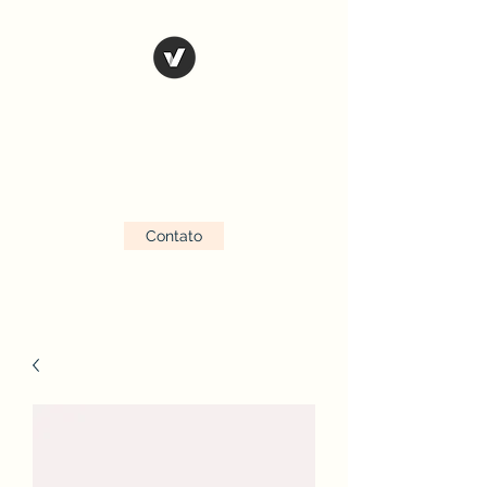
NBohon Artesanato
Loja de materiais para
profissionais de arte
Contato