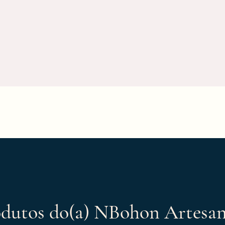
Visualização rápida
dutos do(a) NBohon Artesa