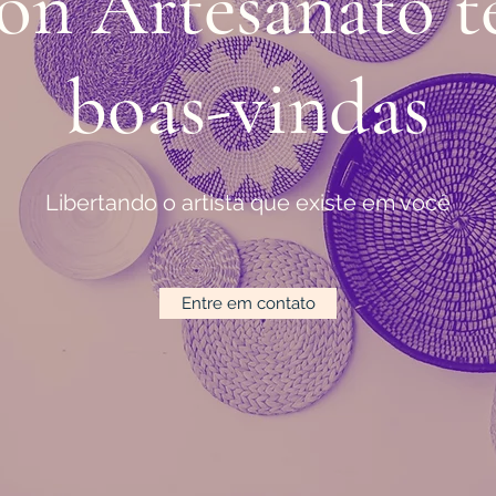
n Artesanato te
boas-vindas
Libertando o artista que existe em você
Entre em contato