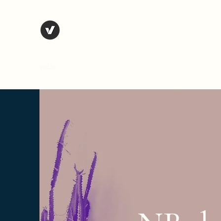
NBohon Artesanato
Loja de materiais para profissionais de arte
Início
Loja
Suporte