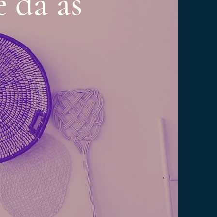
 dá as